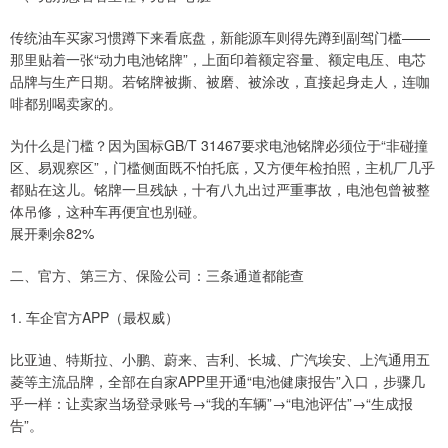
传统油车买家习惯蹲下来看底盘，新能源车则得先蹲到副驾门槛——
那里贴着一张“动力电池铭牌”，上面印着额定容量、额定电压、电芯
品牌与生产日期。若铭牌被撕、被磨、被涂改，直接起身走人，连咖
啡都别喝卖家的。
为什么是门槛？因为国标GB/T 31467要求电池铭牌必须位于“非碰撞
区、易观察区”，门槛侧面既不怕托底，又方便年检拍照，主机厂几乎
都贴在这儿。铭牌一旦残缺，十有八九出过严重事故，电池包曾被整
体吊修，这种车再便宜也别碰。
展开剩余82%
二、官方、第三方、保险公司：三条通道都能查
1. 车企官方APP（最权威）
比亚迪、特斯拉、小鹏、蔚来、吉利、长城、广汽埃安、上汽通用五
菱等主流品牌，全部在自家APP里开通“电池健康报告”入口，步骤几
乎一样：让卖家当场登录账号→“我的车辆”→“电池评估”→“生成报
告”。