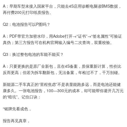
A：早期车型未接入国家平台，只能去4S店用诊断电脑读BMS数据，
再付费200元打印纸质报告。
Q2：电池报告可以P图吗？
A：PDF带官方加密水印，用Adobe打开→“证书”→“签名属性”可验证
真伪；第三方报告可在机构官网输入编号二次查询，双重校验。
Q3：换过整包电池的车能不能买？
A：只要更换的是原厂全新包，且在4S备案，质保重新计算，性价比
反而更高；但若为拆车翻新包，无法备案，年检过不了，千万别碰。
新能源二手车真正的“里程焦虑”不是表显能跑多远，而是电池还能健
康多久。一张电池报告，100—300元的成本，却可能帮你避开几万元
的“暗坑”。记住口诀：
“铭牌先看成色，
报告再见真章，