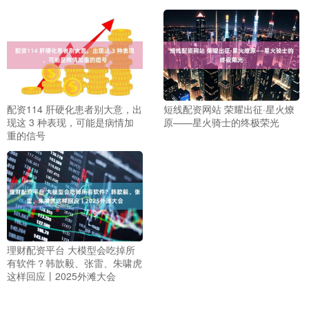
配资114 肝硬化患者别大意，出
短线配资网站 荣耀出征·星火燎
现这 3 种表现，可能是病情加
原——星火骑士的终极荣光
重的信号
理财配资平台 大模型会吃掉所
有软件？韩歆毅、张雷、朱啸虎
这样回应丨2025外滩大会