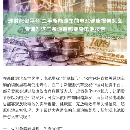
在新能源汽车世界里，电池堪称 “能量核心”，它的好坏直接关系到车
辆的续航里程与使用寿命。在二手新能源汽车交易中理财配资平台，
部分卖家会通过修改仪表盘数据等方式，虚假美化电池状态，让消费
者误以为电池性能良好，可实际使用中却问题频发。而新能源电池报
告能客观反映电池的实际容量、健康度、充放电效率等关键信息，还
原电池真实状况。为了帮助大家避免购车后追悔莫及，新能源电池报
告怎么查询呢？
一、先别急着看里程，先看“心脏”