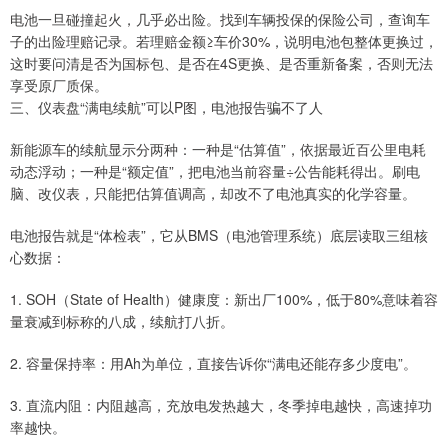
电池一旦碰撞起火，几乎必出险。找到车辆投保的保险公司，查询车
子的出险理赔记录。若理赔金额≥车价30%，说明电池包整体更换过，
这时要问清是否为国标包、是否在4S更换、是否重新备案，否则无法
享受原厂质保。
三、仪表盘“满电续航”可以P图，电池报告骗不了人
新能源车的续航显示分两种：一种是“估算值”，依据最近百公里电耗
动态浮动；一种是“额定值”，把电池当前容量÷公告能耗得出。刷电
脑、改仪表，只能把估算值调高，却改不了电池真实的化学容量。
电池报告就是“体检表”，它从BMS（电池管理系统）底层读取三组核
心数据：
1. SOH（State of Health）健康度：新出厂100%，低于80%意味着容
量衰减到标称的八成，续航打八折。
2. 容量保持率：用Ah为单位，直接告诉你“满电还能存多少度电”。
3. 直流内阻：内阻越高，充放电发热越大，冬季掉电越快，高速掉功
率越快。