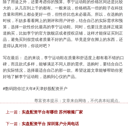
除了用途之外，还要考虑你的预算。李宁运动鞋的价格区间还是比较
大的，从几百到上千的都有。一般来说，价格稍高一些的鞋子在科技
含量和用料上都会更好一些，但性价比也未必最高。所以，在选购的
时候，不妨多看看网上的测评和用户评价，结合自己的实际需求和预
算，选择一款性价比最高的李宁运动鞋。同时，也要注意选择正规渠
道购买，比如李宁的官方旗舰店或者授权店铺，这样才能保证买到正
品，避免买到假货或者质量不好的产品。毕竟是穿在脚上的东西，还
是得认真对待，你说对吧？
写在最后： 总的来说，李宁运动鞋在质量和舒适度上都有着不错的口
碑，而且款式多样，能够满足不同人群的需求。选购时，要结合自己
的实际情况，选择最适合自己的那一款。希望这篇文章能够帮助你更
好地了解李宁运动鞋，选购到心仪的产品。
#数码陪你过大年#天津炒股配资开户
尊富资本提示：文章来自网络，不代表本站观点。
上一篇：
实盘配资平台有哪些 苏州喉箍厂家
下一篇：
实盘配资平台 深圳落户分局电话