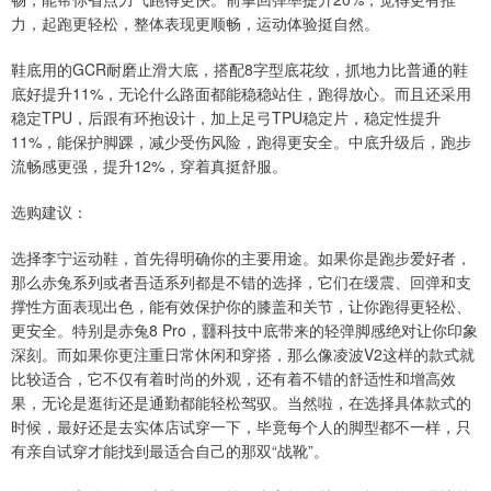
力，起跑更轻松，整体表现更顺畅，运动体验挺自然。
鞋底用的GCR耐磨止滑大底，搭配8字型底花纹，抓地力比普通的鞋
底好提升11%，无论什么路面都能稳稳站住，跑得放心。而且还采用
稳定TPU，后跟有环抱设计，加上足弓TPU稳定片，稳定性提升
11%，能保护脚踝，减少受伤风险，跑得更安全。中底升级后，跑步
流畅感更强，提升12%，穿着真挺舒服。
选购建议：
选择李宁运动鞋，首先得明确你的主要用途。如果你是跑步爱好者，
那么赤兔系列或者吾适系列都是不错的选择，它们在缓震、回弹和支
撑性方面表现出色，能有效保护你的膝盖和关节，让你跑得更轻松、
更安全。特别是赤兔8 Pro，䨻科技中底带来的轻弹脚感绝对让你印象
深刻。而如果你更注重日常休闲和穿搭，那么像凌波V2这样的款式就
比较适合，它不仅有着时尚的外观，还有着不错的舒适性和增高效
果，无论是逛街还是通勤都能轻松驾驭。当然啦，在选择具体款式的
时候，最好还是去实体店试穿一下，毕竟每个人的脚型都不一样，只
有亲自试穿才能找到最适合自己的那双“战靴”。