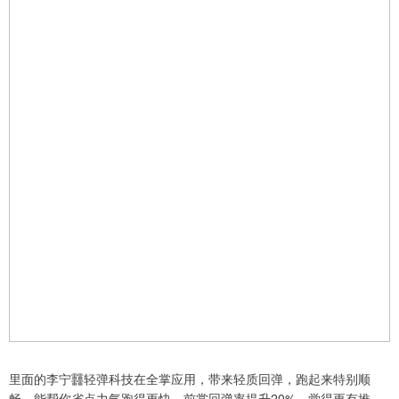
里面的李宁䨻轻弹科技在全掌应用，带来轻质回弹，跑起来特别顺
畅，能帮你省点力气跑得更快。前掌回弹率提升20%，觉得更有推