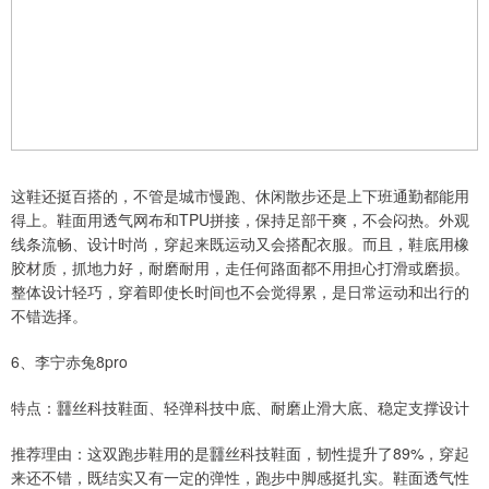
这鞋还挺百搭的，不管是城市慢跑、休闲散步还是上下班通勤都能用
得上。鞋面用透气网布和TPU拼接，保持足部干爽，不会闷热。外观
线条流畅、设计时尚，穿起来既运动又会搭配衣服。而且，鞋底用橡
胶材质，抓地力好，耐磨耐用，走任何路面都不用担心打滑或磨损。
整体设计轻巧，穿着即使长时间也不会觉得累，是日常运动和出行的
不错选择。
6、李宁赤兔8pro
特点：䨻丝科技鞋面、轻弹科技中底、耐磨止滑大底、稳定支撑设计
推荐理由：这双跑步鞋用的是䨻丝科技鞋面，韧性提升了89%，穿起
来还不错，既结实又有一定的弹性，跑步中脚感挺扎实。鞋面透气性