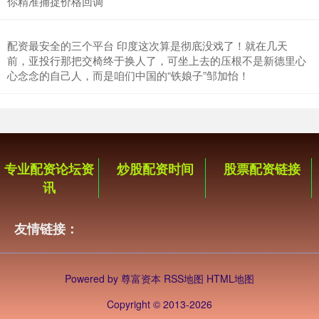
你精准捕捉价格回调
配资最安全的三个平台 印度这次算是彻底没戏了！就在几天
前，亚投行那把交椅终于换人了，可坐上去的压根不是新德里心
心念念的自己人，而是咱们中国的“铁娘子”邹加怡！
专业配资论坛资
炒股配资时间
股票配资链接
讯
友情链接：
Powered by
尊富资本
RSS地图
HTML地图
Copyright
© 2013-2026