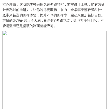
推荐理由：这双跑步鞋采用竞速型跑鞋楦，前掌设计上翘，能有效提
升奔跑时的推进力，让你跑得更顺畅、省力。全掌李宁䨻轻弹科技中
底带来轻盈的回弹体验，提升20%的回弹率，跑起来更加轻快自如。
鞋底的GCR耐磨止滑大底，配合8字型路花纹，抓地力提升11%，不
管是湿滑还是坚硬的路面都能应对。